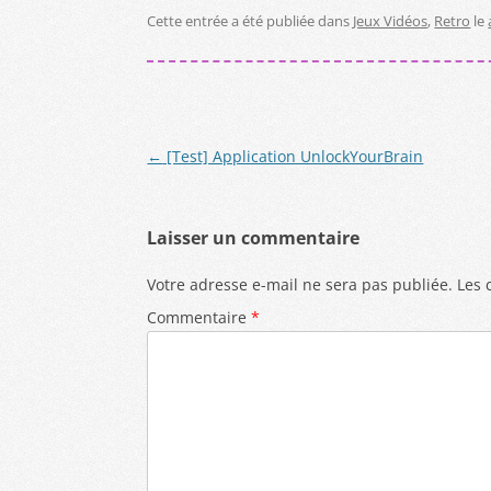
c
e
st
at
ai
ta
Cette entrée a été publiée dans
Jeux Vidéos
,
Retro
le
e
sk
o
s
l
g
b
y
d
A
er
o
o
p
Navigation
←
[Test] Application UnlockYourBrain
o
n
p
des
k
articles
Laisser un commentaire
Votre adresse e-mail ne sera pas publiée.
Les 
Commentaire
*