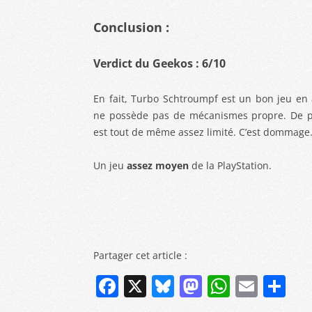
Conclusion :
Verdict du Geekos : 6/10
En fait, Turbo Schtroumpf est un bon jeu en
ne possède pas de mécanismes propre. De p
est tout de même assez limité. C’est dommag
Un jeu
assez moyen
de la PlayStation.
Partager cet article :
F
X
Bl
M
W
E
P
a
u
a
h
m
ar