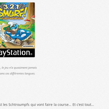
, le jeu n’a quasiment jamais
ns ces différentes langues.
t les Schtroumpfs qui vont faire la course… Et c’est tout…