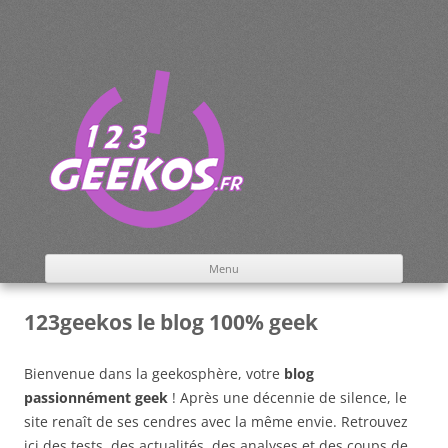
Aller
au
contenu
le blog 100% geek
Menu
123geekos le blog 100% geek
Bienvenue dans la geekosphère, votre
blog
passionnément geek
! Après une décennie de silence, le
site renaît de ses cendres avec la même envie. Retrouvez
ici des tests, des actualités, des analyses et des coups de