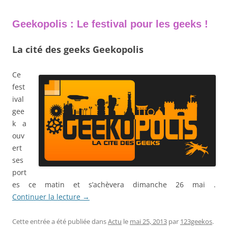
Geekopolis : Le festival pour les geeks !
La cité des geeks Geekopolis
Ce
fest
ival
gee
k a
ouv
ert
ses
port
es ce matin et s’achèvera dimanche 26 mai .
Continuer la lecture
→
Cette entrée a été publiée dans
Actu
le
mai 25, 2013
par
123geekos
.