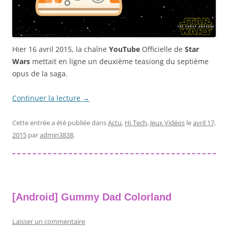
Hier 16 avril 2015, la chaîne
YouTube
Officielle de
Star
Wars
mettait en ligne un deuxième teasiong du septième
opus de la saga.
Continuer la lecture
→
Cette entrée a été publiée dans
Actu
,
Hi Tech
,
Jeux Vidéos
le
avril 17,
2015
par
admin3838
.
[Android] Gummy Dad Colorland
Laisser un commentaire