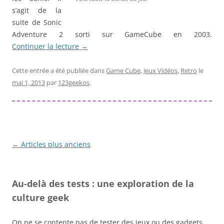
s’agit de la
suite de Sonic
Adventure 2 sorti sur GameCube en 2003.
Continuer la lecture
→
Cette entrée a été publiée dans
Game Cube
,
Jeux Vidéos
,
Retro
le
mai 1, 2013
par
123geekos
.
Navigation
←
Articles plus anciens
des
articles
Au-delà des tests : une exploration de la
culture geek
On ne se contente pas de tester des jeux ou des gadgets.