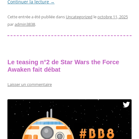
Continuer la lecture
→
Cette entrée a été publiée dans
Uncategorized
le
octobre 11, 2025
par
admin3838
.
Le teasing n°2 de Star Wars the Force
Awaken fait débat
Laisser un commentaire