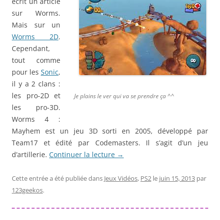
écrit un article
sur Worms.
Mais sur un
Worms 2D
.
Cependant,
tout comme
pour les
Sonic
,
il y a 2 clans :
les pro-2D et
Je plains le ver qui va se prendre ça ^^
les pro-3D.
Worms 4 :
Mayhem est un jeu 3D sorti en 2005, développé par
Team17 et édité par Codemasters. Il s’agit d’un jeu
d’artillerie.
Continuer la lecture
→
Cette entrée a été publiée dans
Jeux Vidéos
,
PS2
le
juin 15, 2013
par
123geekos
.