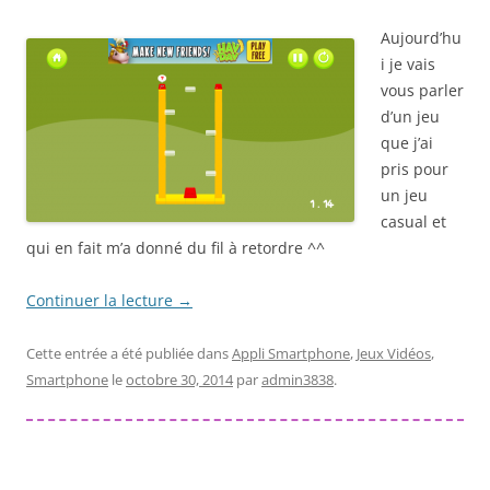
Aujourd’hu
i je vais
vous parler
d’un jeu
que j’ai
pris pour
un jeu
casual et
qui en fait m’a donné du fil à retordre ^^
Continuer la lecture
→
Cette entrée a été publiée dans
Appli Smartphone
,
Jeux Vidéos
,
Smartphone
le
octobre 30, 2014
par
admin3838
.