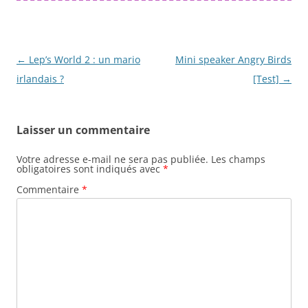
b
y
d
A
er
o
o
p
o
n
p
Navigation
←
Lep’s World 2 : un mario
Mini speaker Angry Birds
k
des
irlandais ?
[Test]
→
articles
Laisser un commentaire
Votre adresse e-mail ne sera pas publiée.
Les champs
obligatoires sont indiqués avec
*
Commentaire
*