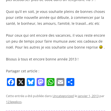
Quoi qu’il en soit, je vous souhaite pleins de bonnes choses
pour cette nouvelle année qui débute, à commencer par la
santé, le bonheur, les amours, l’amitié, le travail…etc etc
Pour ceux qui ont encore des vacances, il vous reste encore
un peu de temps pour faire mumuse avec vos cadeaux de
noël. Pour les autres je vos souhaite une bonne reprise
.
Bisous à tous et encore bonne année 2013 !
Partager cet article :
F
X
Bl
M
W
E
P
a
u
a
h
m
ar
c
e
st
at
ai
ta
Cette entrée a été publiée dans
Uncategorized
le
janvier 1, 2013
par
123geekos
.
e
sk
o
s
l
g