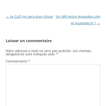
o
o
p
o
n
p
Navigation
←
Le CLIQ ne sera plus cliqué
Un défi entre jeuxvideo.com
k
des
et jeuxvideo.fr ?
→
articles
Laisser un commentaire
Votre adresse e-mail ne sera pas publiée.
Les champs
obligatoires sont indiqués avec
*
Commentaire
*