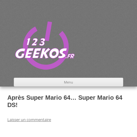
Aller
au
contenu
le blog 100% geek
Menu
Après Super Mario 64… Super Mario 64
DS!
Laisser un commentaire