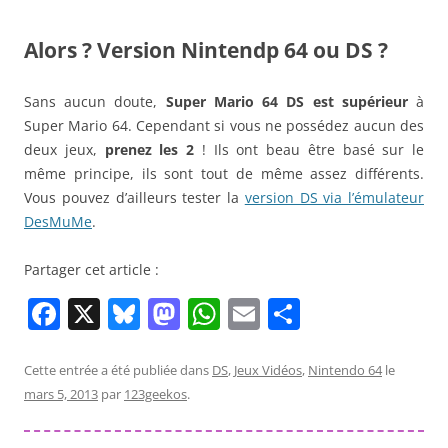
Alors ? Version Nintendp 64 ou DS ?
Sans aucun doute,
Super Mario 64 DS est supérieur
à
Super Mario 64. Cependant si vous ne possédez aucun des
deux jeux,
prenez les 2
! Ils ont beau être basé sur le
même principe, ils sont tout de même assez différents.
Vous pouvez d’ailleurs tester la
version DS via l’émulateur
DesMuMe
.
Partager cet article :
F
X
Bl
M
W
E
P
a
u
a
h
m
ar
c
e
st
at
ai
ta
Cette entrée a été publiée dans
DS
,
Jeux Vidéos
,
Nintendo 64
le
mars 5, 2013
par
123geekos
.
e
sk
o
s
l
g
b
y
d
A
er