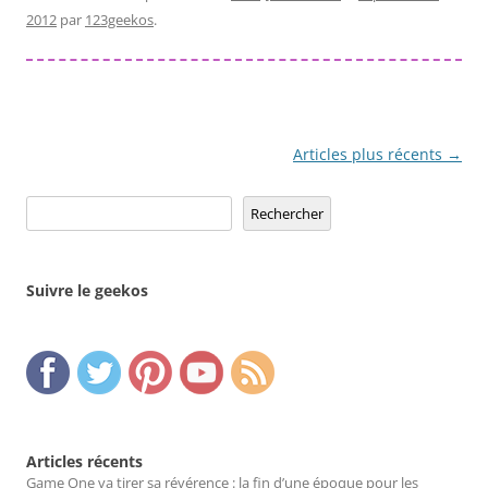
2012
par
123geekos
.
Navigation
Articles plus récents
→
des
Rechercher
Rechercher
articles
Suivre le geekos
Articles récents
Game One va tirer sa révérence : la fin d’une époque pour les