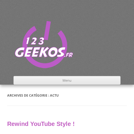
Aller
au
contenu
le blog 100% geek
Menu
ARCHIVES DE CATÉGORIE :
ACTU
Rewind YouTube Style !